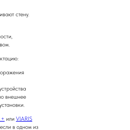
ивают стену.
и
ости,
вом.
ктацию:
 поражения
устройства
но внешнее
установки.
 +
или
VIARIS
 если в одном из