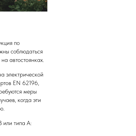
укция по
лжны соблюдаться
 на автостоянках.
на электрической
артов EN 62196,
требуются меры
учаев, когда эти
ю.
 или типа А: