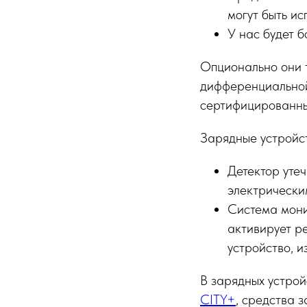
могут быть и
У нас будет б
Опционально они т
дифференциальной
сертифицированны
Зарядные устройст
Детектор уте
электрически
Система мони
активирует р
устройство, и
В зарядных устрой
CITY+
, средства 