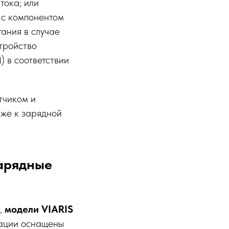
тока; или
 с компонентом
ания в случае
стройство
 в соответствии
тчиком и
же к зарядной
зарядные
и,
модели VIARIS
тации оснащены