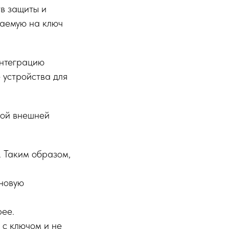
в защиты и
раемую на ключ
интеграцию
 устройства для
кой внешней
. Таким образом,
 новую
рее.
 с ключом и не