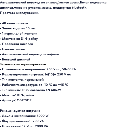
Автоматический переход на зимнее/летнее время.Белая подсветка
дисплея,меню на русском языке, поддержка bluetooth.
Простота эксплуатации.
• 40 ячеек памяти
• Запас хода на 10 лет
• 1 перекидной контакт
• Монтаж на DIN-рейку
• Подсветка дисплея
• Счетчик часов
• Автоматический переход зима/лето
• Большой дисплей
Технические характеристики
• Номинальное напряжение: 230 V ac, 50-60 Hz
• Коммутируемая нагрузка: 16(10)A 250 V ac
• Тип контакта: перекидной
• Рабочая температура: от -10 ºC до +45 ºC
• Тип защиты: IP20 согласно EN 60529
• Монтаж: DIN-рейка
• Артикул: OB178112
Рекомендуемая нагрузка
• Лампы накаливания: 3000 W
• Флуоресцентные: 1200 VA
• Галогенные: 12 Va.c. 2000 VA