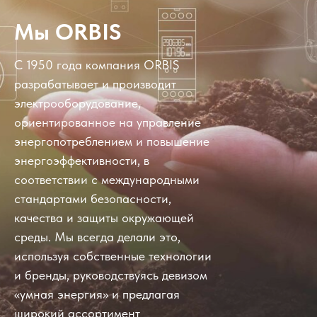
Мы ORBIS
С 1950 года компания ORBIS
разрабатывает и производит
электрооборудование,
ориентированное на управление
энергопотреблением и повышение
энергоэффективности, в
соответствии с международными
стандартами безопасности,
качества и защиты окружающей
среды. Мы всегда делали это,
используя собственные технологии
и бренды, руководствуясь девизом
«умная энергия» и предлагая
широкий ассортимент