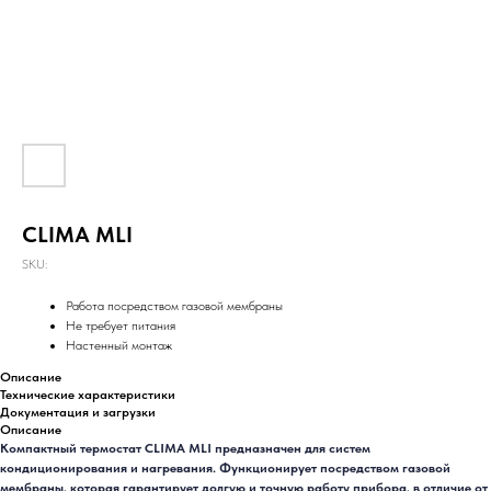
CLIMA MLI
SKU:
Работа посредством газовой мембраны
Не требует питания
Настенный монтаж
Описание
Технические характеристики
Документация и загрузки
Описание
Компактный термостат CLIMA MLI предназначен для систем
кондиционирования и нагревания. Функционирует посредством газовой
мембраны, которая гарантирует долгую и точную работу прибора, в отличие от