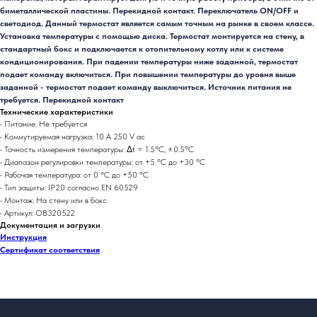
биметаллической пластины. Перекидной контакт. Переключатель ON/OFF и
светодиод. Данный термостат является самым точным на рынке в своем классе.
Установка температуры с помощью диска. Термостат монтируется на стену, в
стандартный бокс и подключается к отопительному котлу или к системе
кондиционирования. При падении температуры ниже заданной, термостат
подает команду включиться. При повышении температуры до уровня выше
заданной - термостат подает команду выключиться. Источник питания не
требуется. Перекидной контакт
Технические характеристики
• Питание: Не требуется
• Коммутируемая нагрузка: 10 A 250 V ac
• Точность измерения температуры: Δt = 1.5ºC, ±0.5ºC
• Диапазон регулировки температуры: от +5 ºC до +30 ºC
• Рабочая температура: от 0 ºC до +50 ºC
• Тип защиты: IP20 согласно EN 60529
• Монтаж: На стену или в бокс
• Артикул: OB320522
Документация и загрузки
Инструкция
Сертификат соответствия