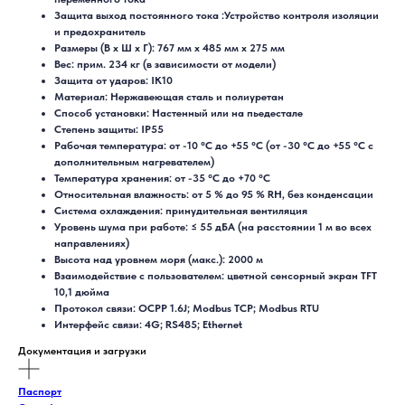
Защита выход постоянного тока :Устройство контроля изоляции
и предохранитель
Размеры (В x Ш x Г): 767 мм x 485 мм x 275 мм
Вес: прим. 234 кг (в зависимости от модели)
Защита от ударов: IK10
Материал: Нержавеющая сталь и полиуретан
Способ установки: Настенный или на пьедестале
Степень защиты: IP55
Рабочая температура: от -10 °C до +55 °C (от -30 °C до +55 °C с
дополнительным нагревателем)
Температура хранения: от -35 °C до +70 °C
Относительная влажность: от 5 % до 95 % RH, без конденсации
Система охлаждения: принудительная вентиляция
Уровень шума при работе: ≤ 55 дБА (на расстоянии 1 м во всех
направлениях)
Высота над уровнем моря (макс.): 2000 м
Взаимодействие с пользователем: цветной сенсорный экран TFT
10,1 дюйма
Протокол связи: OCPP 1.6J; Modbus TCP; Modbus RTU
Интерфейс связи: 4G; RS485; Ethernet
Документация и загрузки
Паспорт