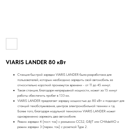
VIARIS LANDER 80 кВт
Станция быстрой зарядки VIARIS LANDER была разработана для
пользователей, которым необходимо зарядить свой автомобиль за
относительно короткий промежуток времени - от 11 до 45 минут.
Такая станция, благодаря непрерывной мощности, может за 15 минут
работы обеспечить пробег в 133 км.
VIARIS LANDER предлагает зарядку мощностью до 80 кВт и подходит для
станций техобслуживания, центров электромобильной техники и т.д.
Более того, благодаря модульной технологии VIARIS LANDER может
одновременно заряжать два автомобиля.
Режим зарядки 4 (пост. ток) с разъемом CCS2, GB/T или CHAdeMO и
режим зарядки 3 (перем. ток) с розеткой Type 2.