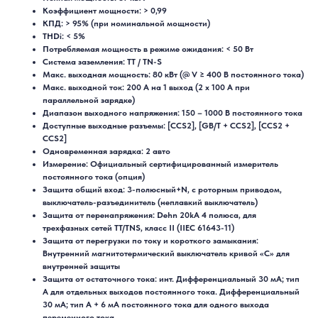
Коэффициент мощности: > 0,99
КПД: > 95% (при номинальной мощности)
THDi: < 5%
Потребляемая мощность в режиме ожидания: < 50 Вт
Система заземления: TT / TN-S
Макс. выходная мощность: 80 кВт (@ V ≥ 400 В постоянного тока)
Макс. выходной ток: 200 А на 1 выход (2 х 100 А при
параллельной зарядке)
Диапазон выходного напряжения: 150 – 1000 В постоянного тока
Доступные выходные разъемы: [CCS2], [GB/T + CCS2], [CCS2 +
CCS2]
Одновременная зарядка: 2 авто
Измерение: Официальный сертифицированный измеритель
постоянного тока (опция)
Защита общий вход: 3-полюсный+N, с роторным приводом,
выключатель-разъединитель (неплавкий выключатель)
Защита от перенапряжения: Dehn 20kA 4 полюса, для
трехфазных сетей TT/TNS, класс II (IIEC 61643-11)
Защита от перегрузки по току и короткого замыкания:
Внутренний магнитотермический выключатель кривой «C» для
внутренней защиты
Защита от остаточного тока: инт. Дифференциальный 30 мА; тип
A для отдельных выходов постоянного тока. Дифференциальный
30 мА; тип A + 6 мА постоянного тока для одного выхода
переменного тока