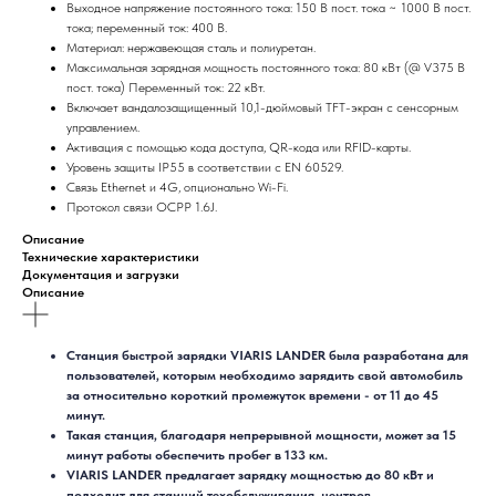
Выходное напряжение постоянного тока: 150 В пост. тока ~ 1000 В пост.
тока; переменный ток: 400 В.
Материал: нержавеющая сталь и полиуретан.
Максимальная зарядная мощность постоянного тока: 80 кВт (@ V375 В
пост. тока) Переменный ток: 22 кВт.
Включает вандалозащищенный 10,1-дюймовый TFT-экран с сенсорным
управлением.
Активация с помощью кода доступа, QR-кода или RFID-карты.
Уровень защиты IP55 в соответствии с EN 60529.
Связь Ethernet и 4G, опционально Wi-Fi.
Протокол связи OCPP 1.6J.
Описание
Технические характеристики
Документация и загрузки
Описание
Станция быстрой зарядки VIARIS LANDER была разработана для
пользователей, которым необходимо зарядить свой автомобиль
за относительно короткий промежуток времени - от 11 до 45
минут.
Такая станция, благодаря непрерывной мощности, может за 15
минут работы обеспечить пробег в 133 км.
VIARIS LANDER предлагает зарядку мощностью до 80 кВт и
подходит для станций техобслуживания, центров