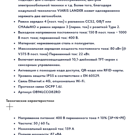
электромобильной техники и т.д. Более того, благодаря
модульной технологии VIARIS LANDER может одновременно
заряжать два автомобиля.
Режим зарядки 4 (пост. ток) с разъемом CCS2, GB/T или
CHAdeMO и режим зарядки 3 (перем. ток) с розеткой Type 2.
Выходное напряжение постоянного тока: 150 В пост. тока ~ 1000
В пост. тока; переменный ток: 400 В.
Материал: нержавеющая сталь и полиуретан.
Максимальная зарядная мощность постоянного тока: 80 кВт (@
V375 В пост. тока) Переменный ток: 22 кВт.
Включает вандалозащищенный 10,1-дюймовый TFT-экран с
сенсорным управлением.
Активация с помощью кода доступа, QR-кода или RFID-карты.
Уровень защиты IP55 в соответствии с EN 60529.
Связь Ethernet и 4G, опционально Wi-Fi.
Протокол связи OCPP 1.6J.
Артикул OB94LССO82RO
Технические характеристики
Напряжение питания: 400 В переменного тока ± 10% (3P+N+PE)
Частота: 50 / 60 Гц
Номинальный входной ток: 159 А
Полная мощность: 87 кВА