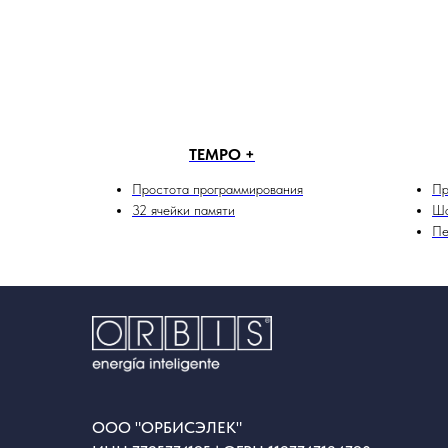
TEMPO +
Простота программирования
Пр
32 ячейки памяти
Ша
Пе
ООО "ОРБИСЭЛЕК"