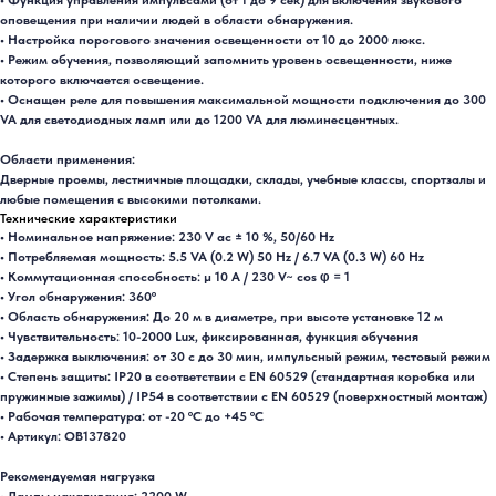
• Функция управления импульсами (от 1 до 9 сек) для включения звукового
оповещения при наличии людей в области обнаружения.
• Настройка порогового значения освещенности от 10 до 2000 люкс.
• Режим обучения, позволяющий запомнить уровень освещенности, ниже
которого включается освещение.
• Оснащен реле для повышения максимальной мощности подключения до 300
VA для светодиодных ламп или до 1200 VA для люминесцентных.
Области применения:
Дверные проемы, лестничные площадки, склады, учебные классы, спортзалы и
любые помещения с высокими потолками.
Технические характеристики
• Номинальное напряжение: 230 V ac ± 10 %, 50/60 Hz
• Потребляемая мощность: 5.5 VA (0.2 W) 50 Hz / 6.7 VA (0.3 W) 60 Hz
• Коммутационная способность: µ 10 A / 230 V~ cos φ = 1
• Угол обнаружения: 360º
• Область обнаружения: До 20 м в диаметре, при высоте установке 12 м
• Чувствительность: 10-2000 Lux, фиксированная, функция обучения
• Задержка выключения: от 30 с до 30 мин, импульсный режим, тестовый режим
• Степень защиты: IP20 в соответствии с EN 60529 (стандартная коробка или
пружинные зажимы) / IP54 в соответствии с EN 60529 (поверхностный монтаж)
• Рабочая температура: от -20 ºC до +45 ºC
• Артикул: OB137820
Рекомендуемая нагрузка