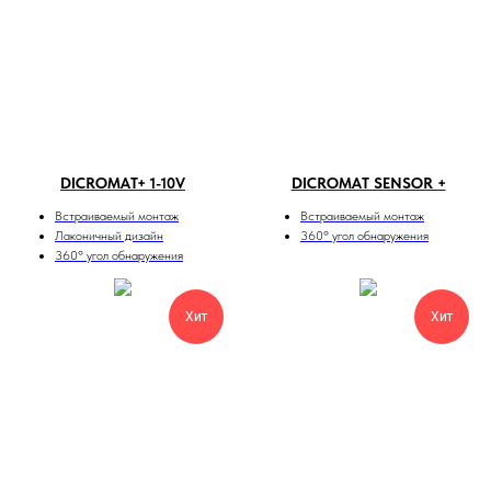
DICROMAT+ 1-10V
DICROMAT SENSOR +
Встраиваемый монтаж
Встраиваемый монтаж
Лаконичный дизайн
360º угол обнаружения
360º угол обнаружения
Хит
Хит