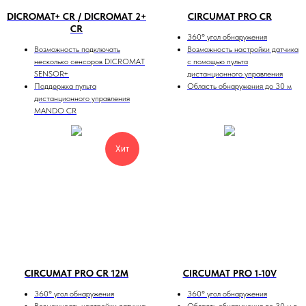
DICROMAT+ CR / DICROMAT 2+
CIRCUMAT PRO CR
CR
360º угол обнаружения
Возможность подключать
Возможность настройки датчика
несколько сенсоров DICROMAT
с помощью пульта
SENSOR+
дистанционного управления
Поддержка пульта
Область обнаружения до 30 м
дистанционного управления
MANDO CR
Хит
CIRCUMAT PRO CR 12M
CIRCUMAT PRO 1-10V
360º угол обнаружения
360º угол обнаружения
Возможность настройки датчика
Область обнаружения до 30 м в