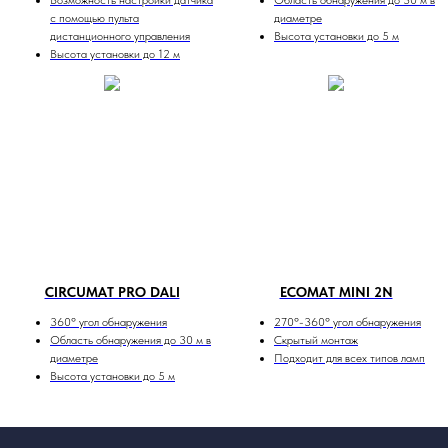
с помощью пульта
диаметре
дистанционного управления
Высота установки до 5 м
Высота установки до 12 м
CIRCUMAT PRO DALI
ECOMAT MINI 2N
360º угол обнаружения
270º-360º угол обнаружения
Область обнаружения до 30 м в
Скрытый монтаж
диаметре
Подходит для всех типов ламп
Высота установки до 5 м