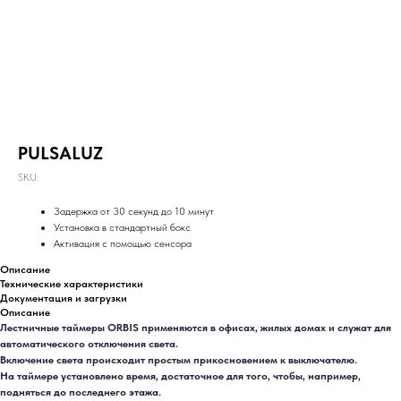
PULSALUZ
SKU:
Задержка от 30 секунд до 10 минут
Установка в стандартный бокс
Активация с помощью сенсора
Описание
Технические характеристики
Документация и загрузки
Описание
Лестничные таймеры ORBIS применяются в офисах, жилых домах и служат для
автоматического отключения света.
Включение света происходит простым прикосновением к выключателю.
На таймере установлено время, достаточное для того, чтобы, например,
подняться до последнего этажа.