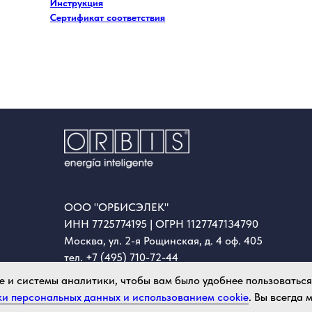
Инструкция
Сертификат соответствия
ООО "ОРБИСЭЛЕК"
ИНН 7725774195 | ОГРН 1127747134790
Москва, ул. 2-я Рощинская, д. 4 оф. 405
тел. +7 (495) 710-72-44
e-mail:
info@orbiselectrica.ru
e и системы аналитики, чтобы вам было удобнее пользоватьс
Время работы: пн-пт с 9:00 до 18:00
и персональных данных и использованием cookie
. Вы всегда
Политика конфиденциальности