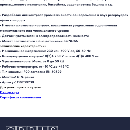
промышленного назначения, бассейнах, водонапорных башнях и т.д.
• Разработан для контроля уровня жидкости одновременно в двух резервуарах
и/или колодцах
• Имеется множество настроек, возможность уведомления о достижении
максимального или минимального уровня
• Датчик чувствителен к электропроводности жидкости
• Может поставляться с 6-ю датчиками SONDAS
Технические характеристики
• Номинальное напряжение: 230 или 400 V ac, 50-60 Hz
• Коммутируемая нагрузка: 8(2)A 230 V ac или 4(1)A 400 V ac
• Чувствительность: Макс. от 0 до 50 kΩ
• Рабочая температура: от -10 ºC до +45 ºC
• Тип защиты: IP20 согласно EN 60529
• Монтаж: DIN-рейка
• Артикул: OB230230
Документация и загрузки
Инструкция
Сертификат соответствия