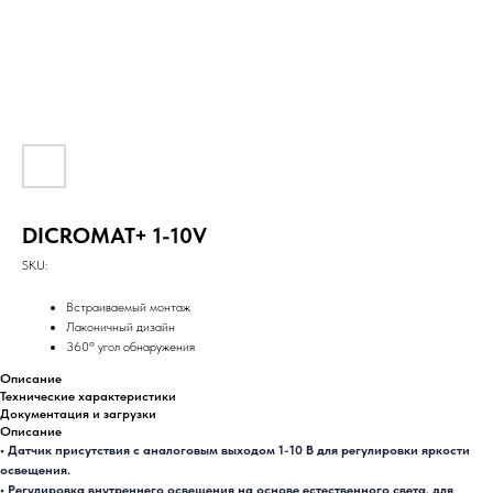
DICROMAT+ 1-10V
SKU:
Встраиваемый монтаж
Лаконичный дизайн
360º угол обнаружения
Описание
Технические характеристики
Документация и загрузки
Описание
• Датчик присутствия с аналоговым выходом 1-10 В для регулировки яркости
освещения.
• Регулировка внутреннего освещения на основе естественного света, для