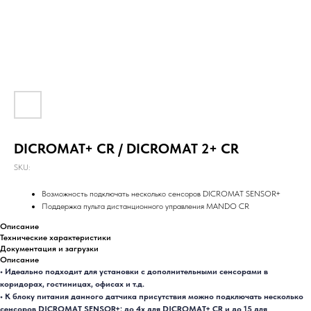
DICROMAT+ CR / DICROMAT 2+ CR
SKU:
Возможность подключать несколько сенсоров DICROMAT SENSOR+
Поддержка пульта дистанционного управления MANDO CR
Описание
Технические характеристики
Документация и загрузки
Описание
• Идеально подходит для установки с дополнительными сенсорами в
коридорах, гостиницах, офисах и т.д.
• К блоку питания данного датчика присутствия можно подключать несколько
сенсоров DICROMAT SENSOR+: до 4х для DICROMAT+ CR и до 15 для