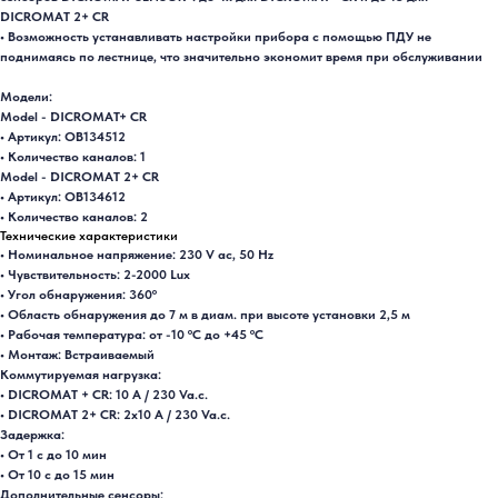
DICROMAT 2+ CR
• Возможность устанавливать настройки прибора с помощью ПДУ не
поднимаясь по лестнице, что значительно экономит время при обслуживании
Модели:
Model - DICROMAT+ CR
• Артикул: OB134512
• Количество каналов: 1
Model - DICROMAT 2+ CR
• Артикул: OB134612
• Количество каналов: 2
Технические характеристики
• Номинальное напряжение: 230 V ac, 50 Hz
• Чувствительность: 2-2000 Lux
• Угол обнаружения: 360º
• Область обнаружения до 7 м в диам. при высоте установки 2,5 м
• Рабочая температура: от -10 ºC до +45 ºC
• Монтаж: Встраиваемый
Коммутируемая нагрузка:
• DICROMAT + CR: 10 A / 230 Va.c.
• DICROMAT 2+ CR: 2x10 A / 230 Va.c.
Задержка:
• От 1 с до 10 мин
• От 10 с до 15 мин
Дополнительные сенсоры: